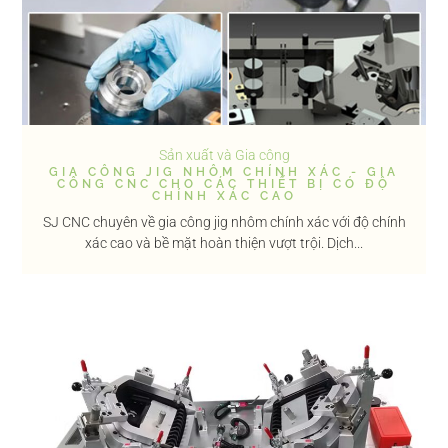
Sản xuất và Gia công
GIA CÔNG JIG NHÔM CHÍNH XÁC - GIA
CÔNG CNC CHO CÁC THIẾT BỊ CÓ ĐỘ
CHÍNH XÁC CAO
SJ CNC chuyên về gia công jig nhôm chính xác với độ chính
xác cao và bề mặt hoàn thiện vượt trội. Dịch...