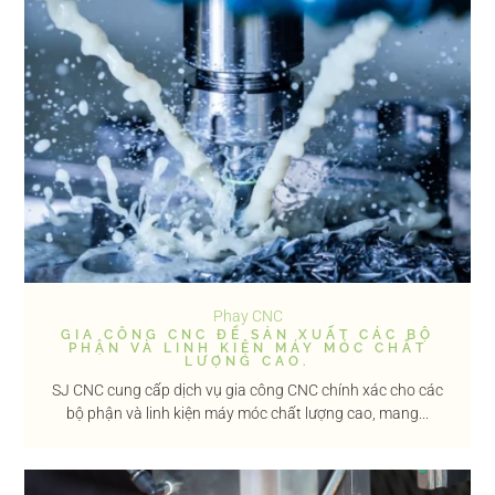
Phay CNC
GIA CÔNG CNC ĐỂ SẢN XUẤT CÁC BỘ
PHẬN VÀ LINH KIỆN MÁY MÓC CHẤT
LƯỢNG CAO.
SJ CNC cung cấp dịch vụ gia công CNC chính xác cho các
bộ phận và linh kiện máy móc chất lượng cao, mang...