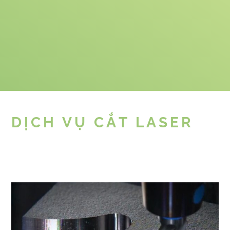
DỊCH VỤ CẮT LASER