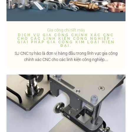
Gia công chi tiết máy
DỊCH VỤ GIA CÔNG CHÍNH XÁC CNC
CHO CÁC LINH KIỆN CÔNG NGHIỆP -
GIẢI PHÁP GIA CÔNG KIM LOẠI HIỆN
ĐẠI.
SJ CNC tự hào là đơn vị hàng đầu trong lĩnh vực gia công
chính xác CNC cho các linh kiện công nghiệp....