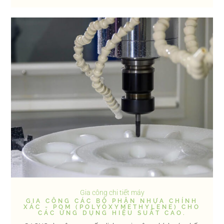
Gia công chi tiết máy
GIA CÔNG CÁC BỘ PHẬN NHỰA CHÍNH
XÁC - POM (POLYOXYMETHYLENE) CHO
CÁC ỨNG DỤNG HIỆU SUẤT CAO.