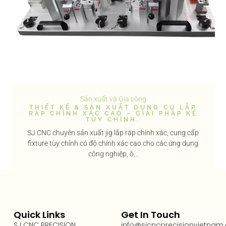
Sản xuất và Gia công
THIẾT KẾ & SẢN XUẤT DỤNG CỤ LẮP
RÁP CHÍNH XÁC CAO – GIẢI PHÁP KỆ
TÙY CHỈNH.
SJ CNC chuyên sản xuất jig lắp ráp chính xác, cung cấp
fixture tùy chỉnh có độ chính xác cao cho các ứng dụng
công nghiệp, ô...
Quick Links
Get In Touch
SJ CNC PRECISION
info@sjcncprecisionvietnam