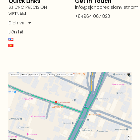
Quick Links
Get In Touch
SJ CNC PRECISION
info@sjcncprecisionvietnam
VIETNAM
+84964 067 823
Dịch vụ
Liên hệ