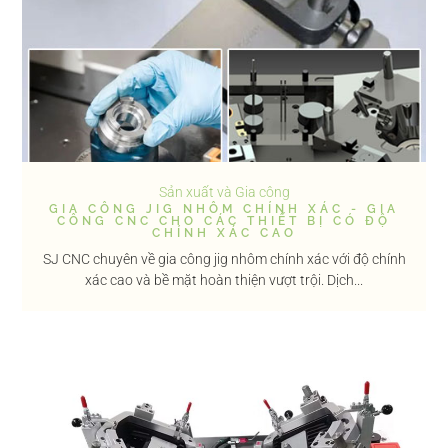
Sản xuất và Gia công
GIA CÔNG JIG NHÔM CHÍNH XÁC - GIA
CÔNG CNC CHO CÁC THIẾT BỊ CÓ ĐỘ
CHÍNH XÁC CAO
SJ CNC chuyên về gia công jig nhôm chính xác với độ chính
xác cao và bề mặt hoàn thiện vượt trội. Dịch...