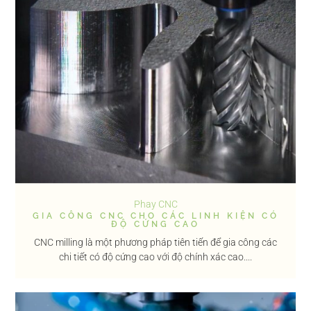
Phay CNC
GIA CÔNG CNC CHO CÁC LINH KIỆN CÓ
ĐỘ CỨNG CAO
CNC milling là một phương pháp tiên tiến để gia công các
chi tiết có độ cứng cao với độ chính xác cao....