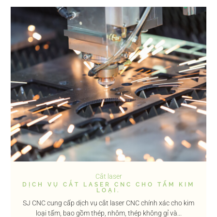
Cắt laser
DỊCH VỤ CẮT LASER CNC CHO TẤM KIM
LOẠI.
SJ CNC cung cấp dịch vụ cắt laser CNC chính xác cho kim
loại tấm, bao gồm thép, nhôm, thép không gỉ và...