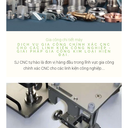
Gia công chi tiết máy
DỊCH VỤ GIA CÔNG CHÍNH XÁC CNC
CHO CÁC LINH KIỆN CÔNG NGHIỆP -
GIẢI PHÁP GIA CÔNG KIM LOẠI HIỆN
ĐẠI.
SJ CNC tự hào là đơn vị hàng đầu trong lĩnh vực gia công
chính xác CNC cho các linh kiện công nghiệp....