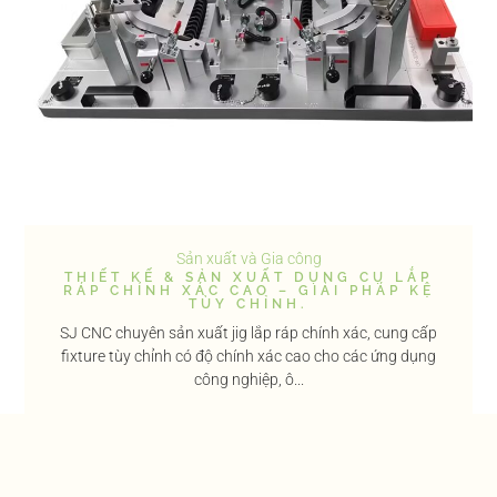
Sản xuất và Gia công
THIẾT KẾ & SẢN XUẤT DỤNG CỤ LẮP
RÁP CHÍNH XÁC CAO – GIẢI PHÁP KỆ
TÙY CHỈNH.
SJ CNC chuyên sản xuất jig lắp ráp chính xác, cung cấp
fixture tùy chỉnh có độ chính xác cao cho các ứng dụng
công nghiệp, ô...