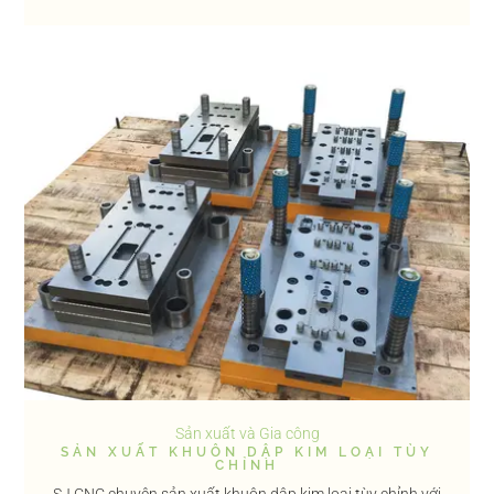
Sản xuất và Gia công
SẢN XUẤT KHUÔN DẬP KIM LOẠI TÙY
CHỈNH
SJ CNC chuyên sản xuất khuôn dập kim loại tùy chỉnh với