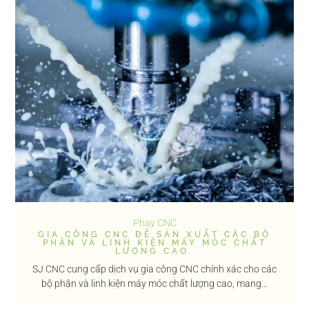
Phay CNC
GIA CÔNG CNC ĐỂ SẢN XUẤT CÁC BỘ
PHẬN VÀ LINH KIỆN MÁY MÓC CHẤT
LƯỢNG CAO.
SJ CNC cung cấp dịch vụ gia công CNC chính xác cho các
bộ phận và linh kiện máy móc chất lượng cao, mang...