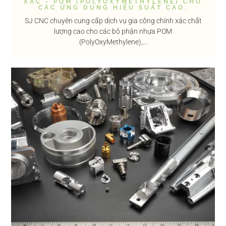
XÁC - POM (POLYOXYMETHYLENE) CHO
CÁC ỨNG DỤNG HIỆU SUẤT CAO.
SJ CNC chuyên cung cấp dịch vụ gia công chính xác chất
lượng cao cho các bộ phận nhựa POM
(PolyOxyMethylene),...