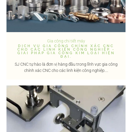
Gia công chi tiết máy
DỊCH VỤ GIA CÔNG CHÍNH XÁC CNC
CHO CÁC LINH KIỆN CÔNG NGHIỆP -
GIẢI PHÁP GIA CÔNG KIM LOẠI HIỆN
ĐẠI.
SJ CNC tự hào là đơn vị hàng đầu trong lĩnh vực gia công
chính xác CNC cho các linh kiện công nghiệp....