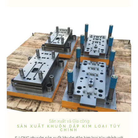
Sản xuất và Gia công
SẢN XUẤT KHUÔN DẬP KIM LOẠI TÙY
CHỈNH
SJ CNC chuyên sản xuất khuôn dập kim loại tùy chỉnh với