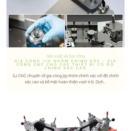
Sản xuất và Gia công
GIA CÔNG JIG NHÔM CHÍNH XÁC - GIA
CÔNG CNC CHO CÁC THIẾT BỊ CÓ ĐỘ
CHÍNH XÁC CAO
SJ CNC chuyên về gia công jig nhôm chính xác với độ chính
xác cao và bề mặt hoàn thiện vượt trội. Dịch...