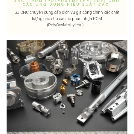
XÁC - POM (POLYOXYMETHYLENE) CHO
CÁC ỨNG DỤNG HIỆU SUẤT CAO.
SJ CNC chuyên cung cấp dịch vụ gia công chính xác chất
lượng cao cho các bộ phận nhựa POM
(PolyOxyMethylene),...