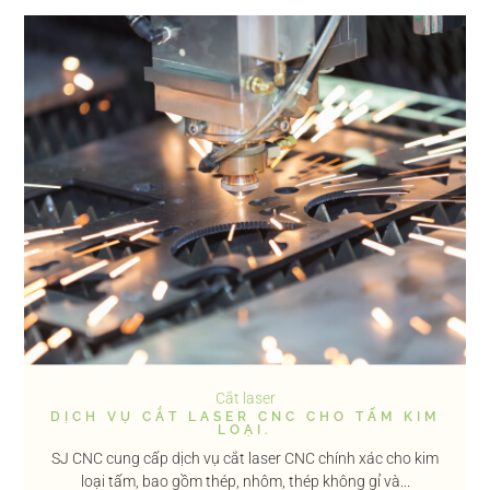
Cắt laser
DỊCH VỤ CẮT LASER CNC CHO TẤM KIM
LOẠI.
SJ CNC cung cấp dịch vụ cắt laser CNC chính xác cho kim
loại tấm, bao gồm thép, nhôm, thép không gỉ và...