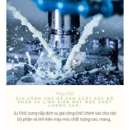
Phay CNC
GIA CÔNG CNC ĐỂ SẢN XUẤT CÁC BỘ
PHẬN VÀ LINH KIỆN MÁY MÓC CHẤT
LƯỢNG CAO.
SJ CNC cung cấp dịch vụ gia công CNC chính xác cho các
bộ phận và linh kiện máy móc chất lượng cao, mang...