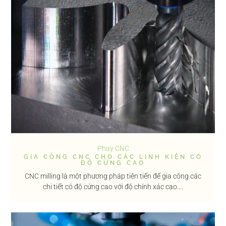
Phay CNC
GIA CÔNG CNC CHO CÁC LINH KIỆN CÓ
ĐỘ CỨNG CAO
CNC milling là một phương pháp tiên tiến để gia công các
chi tiết có độ cứng cao với độ chính xác cao....