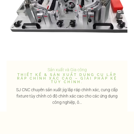
Sản xuất và Gia công
THIẾT KẾ & SẢN XUẤT DỤNG CỤ LẮP
RÁP CHÍNH XÁC CAO – GIẢI PHÁP KỆ
TÙY CHỈNH.
SJ CNC chuyên sản xuất jig lắp ráp chính xác, cung cấp
fixture tùy chỉnh có độ chính xác cao cho các ứng dụng
công nghiệp, ô...