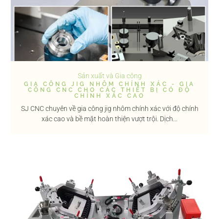
Sản xuất và Gia công
GIA CÔNG JIG NHÔM CHÍNH XÁC - GIA
CÔNG CNC CHO CÁC THIẾT BỊ CÓ ĐỘ
CHÍNH XÁC CAO
SJ CNC chuyên về gia công jig nhôm chính xác với độ chính
xác cao và bề mặt hoàn thiện vượt trội. Dịch...