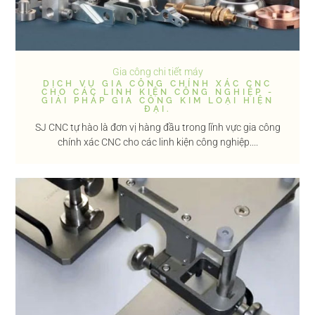
Gia công chi tiết máy
DỊCH VỤ GIA CÔNG CHÍNH XÁC CNC
CHO CÁC LINH KIỆN CÔNG NGHIỆP -
GIẢI PHÁP GIA CÔNG KIM LOẠI HIỆN
ĐẠI.
SJ CNC tự hào là đơn vị hàng đầu trong lĩnh vực gia công
chính xác CNC cho các linh kiện công nghiệp....