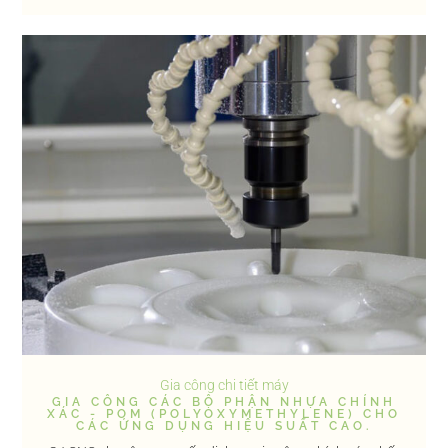
Gia công chi tiết máy
GIA CÔNG CÁC BỘ PHẬN NHỰA CHÍNH
XÁC - POM (POLYOXYMETHYLENE) CHO
CÁC ỨNG DỤNG HIỆU SUẤT CAO.