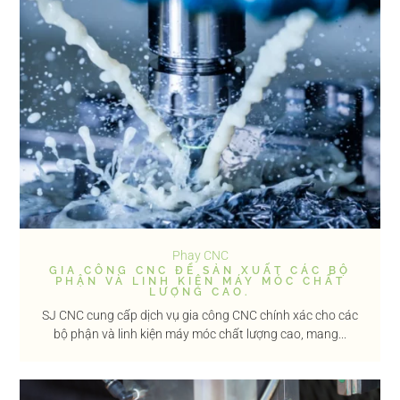
Phay CNC
GIA CÔNG CNC ĐỂ SẢN XUẤT CÁC BỘ
PHẬN VÀ LINH KIỆN MÁY MÓC CHẤT
LƯỢNG CAO.
SJ CNC cung cấp dịch vụ gia công CNC chính xác cho các
bộ phận và linh kiện máy móc chất lượng cao, mang...