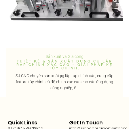
Sản xuất và Gia công
THIẾT KẾ & SẢN XUẤT DỤNG CỤ LẮP
RÁP CHÍNH XÁC CAO – GIẢI PHÁP KỆ
TÙY CHỈNH.
SJ CNC chuyên sản xuất jig lắp ráp chính xác, cung cấp
fixture tùy chỉnh có độ chính xác cao cho các ứng dụng
công nghiệp, ô...
Quick Links
Get In Touch
SJ CNC PRECISION
info@sjcncprecisionvietnam