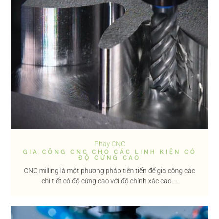
Phay CNC
GIA CÔNG CNC CHO CÁC LINH KIỆN CÓ
ĐỘ CỨNG CAO
CNC milling là một phương pháp tiên tiến để gia công các
chi tiết có độ cứng cao với độ chính xác cao....