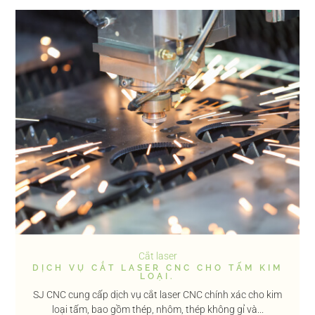
Cắt laser
DỊCH VỤ CẮT LASER CNC CHO TẤM KIM
LOẠI.
SJ CNC cung cấp dịch vụ cắt laser CNC chính xác cho kim
loại tấm, bao gồm thép, nhôm, thép không gỉ và...