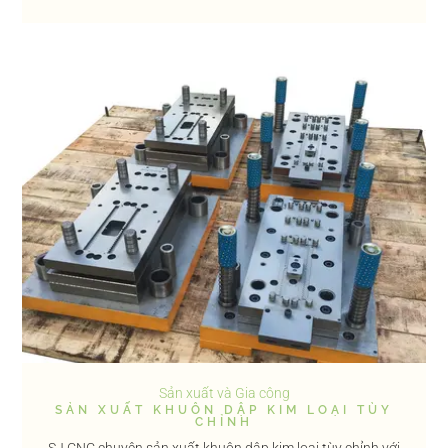
Sản xuất và Gia công
SẢN XUẤT KHUÔN DẬP KIM LOẠI TÙY
CHỈNH
SJ CNC chuyên sản xuất khuôn dập kim loại tùy chỉnh với