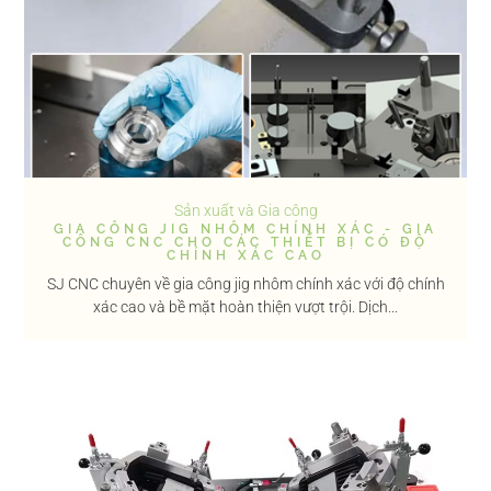
Sản xuất và Gia công
GIA CÔNG JIG NHÔM CHÍNH XÁC - GIA
CÔNG CNC CHO CÁC THIẾT BỊ CÓ ĐỘ
CHÍNH XÁC CAO
SJ CNC chuyên về gia công jig nhôm chính xác với độ chính
xác cao và bề mặt hoàn thiện vượt trội. Dịch...