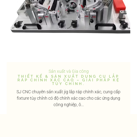
Sản xuất và Gia công
THIẾT KẾ & SẢN XUẤT DỤNG CỤ LẮP
RÁP CHÍNH XÁC CAO – GIẢI PHÁP KỆ
TÙY CHỈNH.
SJ CNC chuyên sản xuất jig lắp ráp chính xác, cung cấp
fixture tùy chỉnh có độ chính xác cao cho các ứng dụng
công nghiệp, ô...