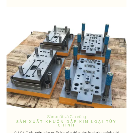
Sản xuất và Gia công
SẢN XUẤT KHUÔN DẬP KIM LOẠI TÙY
CHỈNH
SJ CNC chuyên sản xuất khuôn dập kim loại tùy chỉnh với