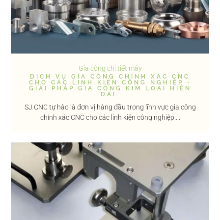
Gia công chi tiết máy
DỊCH VỤ GIA CÔNG CHÍNH XÁC CNC
CHO CÁC LINH KIỆN CÔNG NGHIỆP -
GIẢI PHÁP GIA CÔNG KIM LOẠI HIỆN
ĐẠI.
SJ CNC tự hào là đơn vị hàng đầu trong lĩnh vực gia công
chính xác CNC cho các linh kiện công nghiệp....