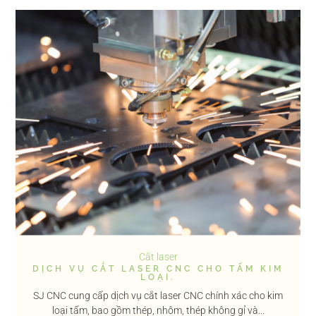
Cắt laser
DỊCH VỤ CẮT LASER CNC CHO TẤM KIM
LOẠI.
SJ CNC cung cấp dịch vụ cắt laser CNC chính xác cho kim
loại tấm, bao gồm thép, nhôm, thép không gỉ và...