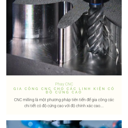
Phay CNC
GIA CÔNG CNC CHO CÁC LINH KIỆN CÓ
ĐỘ CỨNG CAO
CNC milling là một phương pháp tiên tiến để gia công các
chi tiết có độ cứng cao với độ chính xác cao....