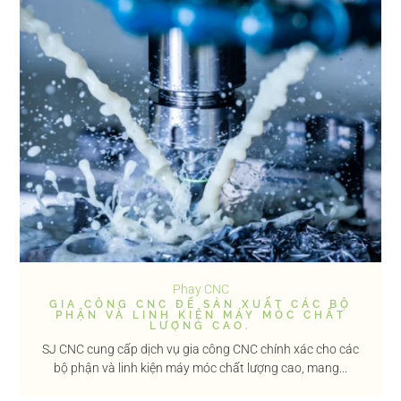
Phay CNC
GIA CÔNG CNC ĐỂ SẢN XUẤT CÁC BỘ
PHẬN VÀ LINH KIỆN MÁY MÓC CHẤT
LƯỢNG CAO.
SJ CNC cung cấp dịch vụ gia công CNC chính xác cho các
bộ phận và linh kiện máy móc chất lượng cao, mang...