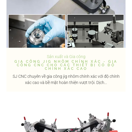
Sản xuất và Gia công
GIA CÔNG JIG NHÔM CHÍNH XÁC - GIA
CÔNG CNC CHO CÁC THIẾT BỊ CÓ ĐỘ
CHÍNH XÁC CAO
SJ CNC chuyên về gia công jig nhôm chính xác với độ chính
xác cao và bề mặt hoàn thiện vượt trội. Dịch...