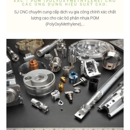
XÁC - POM (POLYOXYMETHYLENE) CHO
CÁC ỨNG DỤNG HIỆU SUẤT CAO.
SJ CNC chuyên cung cấp dịch vụ gia công chính xác chất
lượng cao cho các bộ phận nhựa POM
(PolyOxyMethylene),...