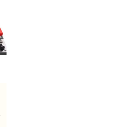
Ụ
I
,