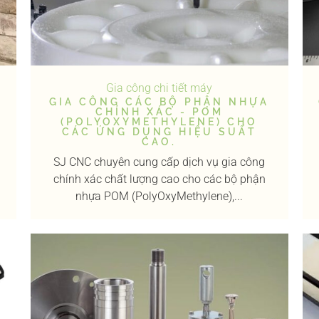
Gia công chi tiết máy
GIA CÔNG CÁC BỘ PHẬN NHỰA
CHÍNH XÁC - POM
(POLYOXYMETHYLENE) CHO
CÁC ỨNG DỤNG HIỆU SUẤT
CAO.
SJ CNC chuyên cung cấp dịch vụ gia công
chính xác chất lượng cao cho các bộ phận
nhựa POM (PolyOxyMethylene),...