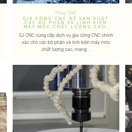
Phay CNC
GIA CÔNG CNC ĐỂ SẢN XUẤT
CÁC BỘ PHẬN VÀ LINH KIỆN
MÁY MÓC CHẤT LƯỢNG CAO.
SJ CNC cung cấp dịch vụ gia công CNC chính
xác cho các bộ phận và linh kiện máy móc
chất lượng cao, mang...