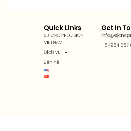
Quick Links
Get In T
SJ CNC PRECISION
info@sjcncp
VIETNAM
+84964 067 
Dịch vụ
Liên hệ