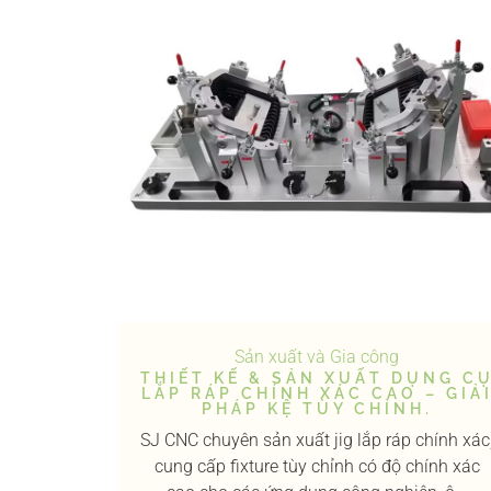
Sản xuất và Gia công
THIẾT KẾ & SẢN XUẤT DỤNG C
LẮP RÁP CHÍNH XÁC CAO – GIẢ
PHÁP KỆ TÙY CHỈNH.
SJ CNC chuyên sản xuất jig lắp ráp chính xác
cung cấp fixture tùy chỉnh có độ chính xác