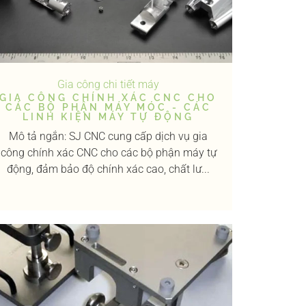
Gia công chi tiết máy
GIA CÔNG CHÍNH XÁC CNC CHO
CÁC BỘ PHẬN MÁY MÓC - CÁC
LINH KIỆN MÁY TỰ ĐỘNG
Mô tả ngắn: SJ CNC cung cấp dịch vụ gia
công chính xác CNC cho các bộ phận máy tự
động, đảm bảo độ chính xác cao, chất lư...