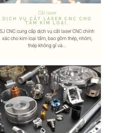
Cắt laser
DỊCH VỤ CẮT LASER CNC CHO
TẤM KIM LOẠI.
SJ CNC cung cấp dịch vụ cắt laser CNC chính
xác cho kim loại tấm, bao gồm thép, nhôm,
thép không gỉ và...