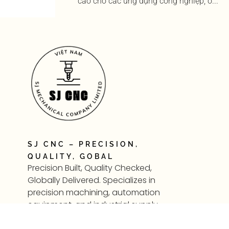
cao cho các ứng dụng công nghiệp, ô...
SJ CNC – PRECISION,
QUALITY, GOBAL
Precision Built, Quality Checked,
Globally Delivered. Specializes in
precision machining, automation
equipment, and industrial supply
—supporting modern