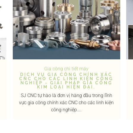
Gia công chi tiết máy
O
DỊCH VỤ GIA CÔNG CHÍNH XÁC
CNC CHO CÁC LINH KIỆN CÔNG
NGHIỆP - GIẢI PHÁP GIA CÔNG
KIM LOẠI HIỆN ĐẠI.
SJ CNC tự hào là đơn vị hàng đầu trong lĩnh
vực gia công chính xác CNC cho các linh kiện
công nghiệp....