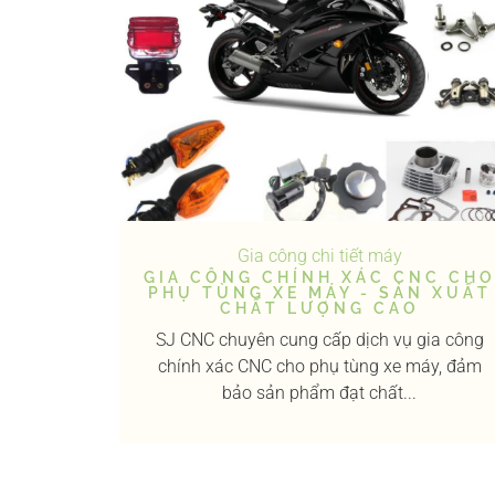
Gia công chi tiết máy
GIA CÔNG CHÍNH XÁC CNC CH
PHỤ TÙNG XE MÁY - SẢN XUẤT
CHẤT LƯỢNG CAO
SJ CNC chuyên cung cấp dịch vụ gia công
chính xác CNC cho phụ tùng xe máy, đảm
bảo sản phẩm đạt chất...