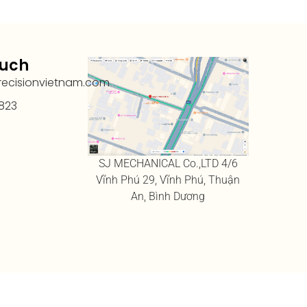
ouch
recisionvietnam.com
823
SJ MECHANICAL Co.,LTD 4/6
Vĩnh Phú 29, Vĩnh Phú, Thuận
An, Bình Dương