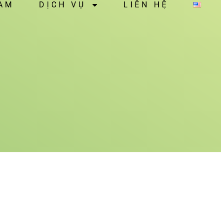
NAM
DỊCH VỤ
LIÊN HỆ