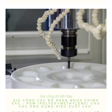
Gia công chi tiết máy
GIA CÔNG CÁC BỘ PHẬN NHỰA CHÍNH
XÁC - POM (POLYOXYMETHYLENE) CHO
CÁC ỨNG DỤNG HIỆU SUẤT CAO.