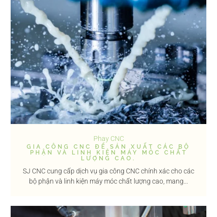
Phay CNC
GIA CÔNG CNC ĐỂ SẢN XUẤT CÁC BỘ
PHẬN VÀ LINH KIỆN MÁY MÓC CHẤT
LƯỢNG CAO.
SJ CNC cung cấp dịch vụ gia công CNC chính xác cho các
bộ phận và linh kiện máy móc chất lượng cao, mang...