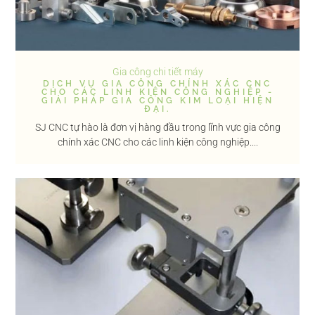
Gia công chi tiết máy
DỊCH VỤ GIA CÔNG CHÍNH XÁC CNC
CHO CÁC LINH KIỆN CÔNG NGHIỆP -
GIẢI PHÁP GIA CÔNG KIM LOẠI HIỆN
ĐẠI.
SJ CNC tự hào là đơn vị hàng đầu trong lĩnh vực gia công
chính xác CNC cho các linh kiện công nghiệp....