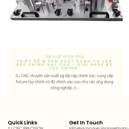
Sản xuất và Gia công
THIẾT KẾ & SẢN XUẤT DỤNG CỤ LẮP
RÁP CHÍNH XÁC CAO – GIẢI PHÁP KỆ
TÙY CHỈNH.
SJ CNC chuyên sản xuất jig lắp ráp chính xác, cung cấp
fixture tùy chỉnh có độ chính xác cao cho các ứng dụng
công nghiệp, ô...
Quick Links
Get In Touch
SJ CNC PRECISION
info@sjcncprecisionvietnam