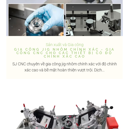
Sản xuất và Gia công
GIA CÔNG JIG NHÔM CHÍNH XÁC - GIA
CÔNG CNC CHO CÁC THIẾT BỊ CÓ ĐỘ
CHÍNH XÁC CAO
SJ CNC chuyên về gia công jig nhôm chính xác với độ chính
xác cao và bề mặt hoàn thiện vượt trội. Dịch...