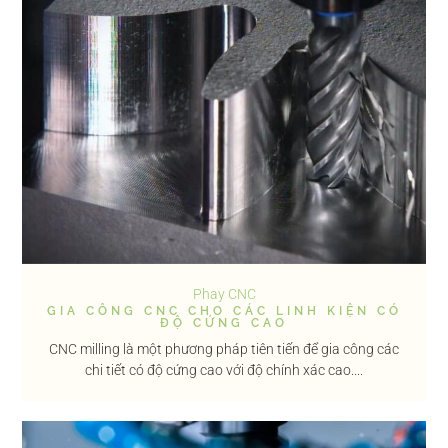
Phay CNC
GIA CÔNG CNC CHO CÁC LINH KIỆN CÓ
ĐỘ CỨNG CAO
CNC milling là một phương pháp tiên tiến để gia công các
chi tiết có độ cứng cao với độ chính xác cao....