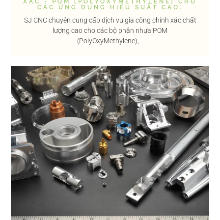
XÁC - POM (POLYOXYMETHYLENE) CHO
CÁC ỨNG DỤNG HIỆU SUẤT CAO.
SJ CNC chuyên cung cấp dịch vụ gia công chính xác chất
lượng cao cho các bộ phận nhựa POM
(PolyOxyMethylene),...