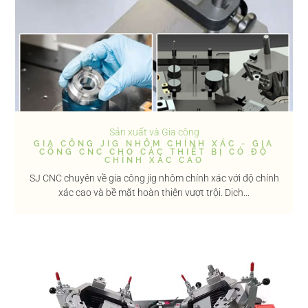
Sản xuất và Gia công
GIA CÔNG JIG NHÔM CHÍNH XÁC - GIA
CÔNG CNC CHO CÁC THIẾT BỊ CÓ ĐỘ
CHÍNH XÁC CAO
SJ CNC chuyên về gia công jig nhôm chính xác với độ chính
xác cao và bề mặt hoàn thiện vượt trội. Dịch...