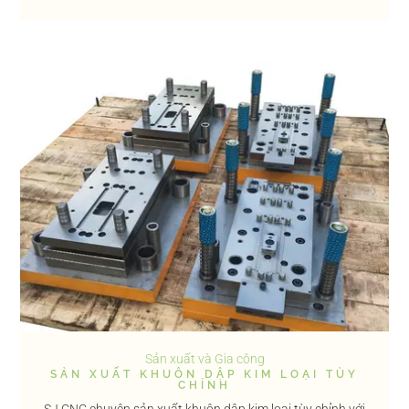
Sản xuất và Gia công
SẢN XUẤT KHUÔN DẬP KIM LOẠI TÙY
CHỈNH
SJ CNC chuyên sản xuất khuôn dập kim loại tùy chỉnh với