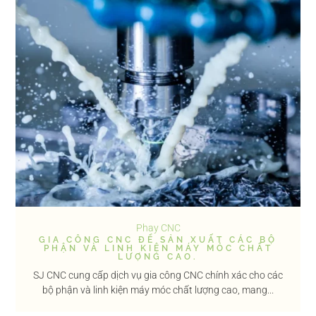
Phay CNC
GIA CÔNG CNC ĐỂ SẢN XUẤT CÁC BỘ
PHẬN VÀ LINH KIỆN MÁY MÓC CHẤT
LƯỢNG CAO.
SJ CNC cung cấp dịch vụ gia công CNC chính xác cho các
bộ phận và linh kiện máy móc chất lượng cao, mang...