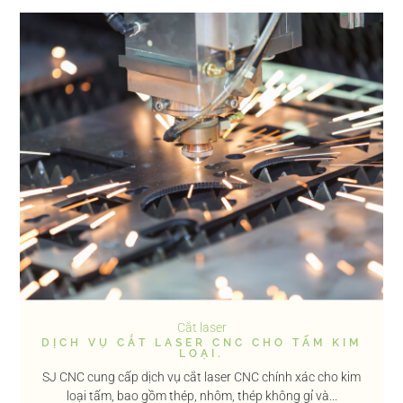
Cắt laser
DỊCH VỤ CẮT LASER CNC CHO TẤM KIM
LOẠI.
SJ CNC cung cấp dịch vụ cắt laser CNC chính xác cho kim
loại tấm, bao gồm thép, nhôm, thép không gỉ và...