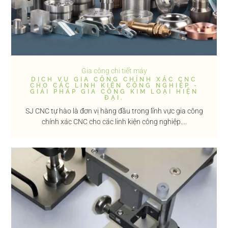
Gia công chi tiết máy
DỊCH VỤ GIA CÔNG CHÍNH XÁC CNC
CHO CÁC LINH KIỆN CÔNG NGHIỆP -
GIẢI PHÁP GIA CÔNG KIM LOẠI HIỆN
ĐẠI.
SJ CNC tự hào là đơn vị hàng đầu trong lĩnh vực gia công
chính xác CNC cho các linh kiện công nghiệp....