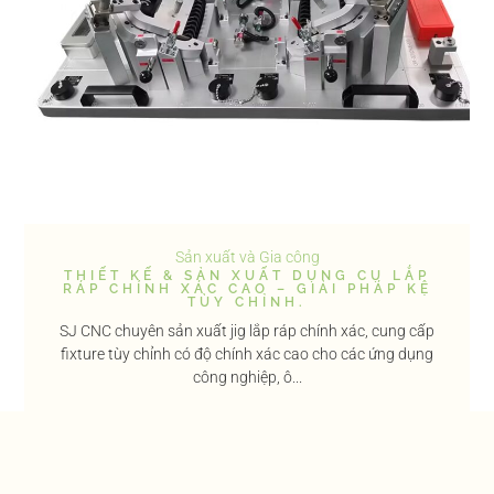
Sản xuất và Gia công
THIẾT KẾ & SẢN XUẤT DỤNG CỤ LẮP
RÁP CHÍNH XÁC CAO – GIẢI PHÁP KỆ
TÙY CHỈNH.
SJ CNC chuyên sản xuất jig lắp ráp chính xác, cung cấp
fixture tùy chỉnh có độ chính xác cao cho các ứng dụng
công nghiệp, ô...