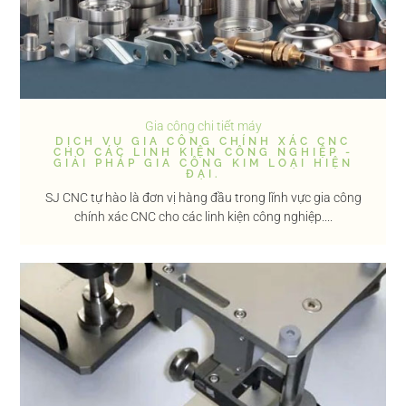
Gia công chi tiết máy
DỊCH VỤ GIA CÔNG CHÍNH XÁC CNC
CHO CÁC LINH KIỆN CÔNG NGHIỆP -
GIẢI PHÁP GIA CÔNG KIM LOẠI HIỆN
ĐẠI.
SJ CNC tự hào là đơn vị hàng đầu trong lĩnh vực gia công
chính xác CNC cho các linh kiện công nghiệp....