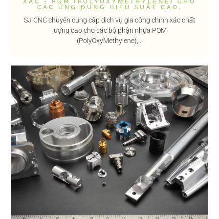
XÁC - POM (POLYOXYMETHYLENE) CHO
CÁC ỨNG DỤNG HIỆU SUẤT CAO.
SJ CNC chuyên cung cấp dịch vụ gia công chính xác chất
lượng cao cho các bộ phận nhựa POM
(PolyOxyMethylene),...