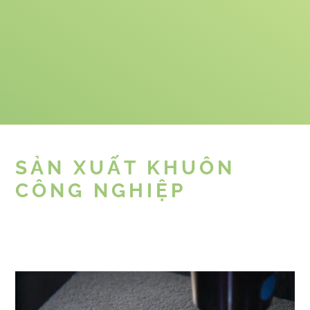
SẢN XUẤT KHUÔN
CÔNG NGHIỆP