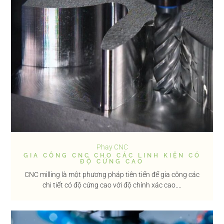
Phay CNC
GIA CÔNG CNC CHO CÁC LINH KIỆN CÓ
ĐỘ CỨNG CAO
CNC milling là một phương pháp tiên tiến để gia công các
chi tiết có độ cứng cao với độ chính xác cao....