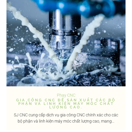
Phay CNC
GIA CÔNG CNC ĐỂ SẢN XUẤT CÁC BỘ
PHẬN VÀ LINH KIỆN MÁY MÓC CHẤT
LƯỢNG CAO.
SJ CNC cung cấp dịch vụ gia công CNC chính xác cho các
bộ phận và linh kiện máy móc chất lượng cao, mang...