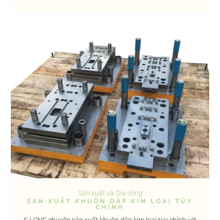
Sản xuất và Gia công
SẢN XUẤT KHUÔN DẬP KIM LOẠI TÙY
CHỈNH
SJ CNC chuyên sản xuất khuôn dập kim loại tùy chỉnh với