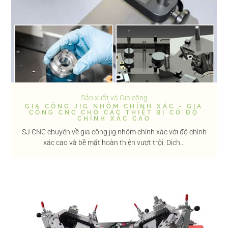
Sản xuất và Gia công
GIA CÔNG JIG NHÔM CHÍNH XÁC - GIA
CÔNG CNC CHO CÁC THIẾT BỊ CÓ ĐỘ
CHÍNH XÁC CAO
SJ CNC chuyên về gia công jig nhôm chính xác với độ chính
xác cao và bề mặt hoàn thiện vượt trội. Dịch...