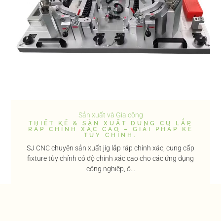
Sản xuất và Gia công
THIẾT KẾ & SẢN XUẤT DỤNG CỤ LẮP
RÁP CHÍNH XÁC CAO – GIẢI PHÁP KỆ
TÙY CHỈNH.
SJ CNC chuyên sản xuất jig lắp ráp chính xác, cung cấp
fixture tùy chỉnh có độ chính xác cao cho các ứng dụng
công nghiệp, ô...