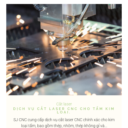
Cắt laser
DỊCH VỤ CẮT LASER CNC CHO TẤM KIM
LOẠI.
SJ CNC cung cấp dịch vụ cắt laser CNC chính xác cho kim
loại tấm, bao gồm thép, nhôm, thép không gỉ và...