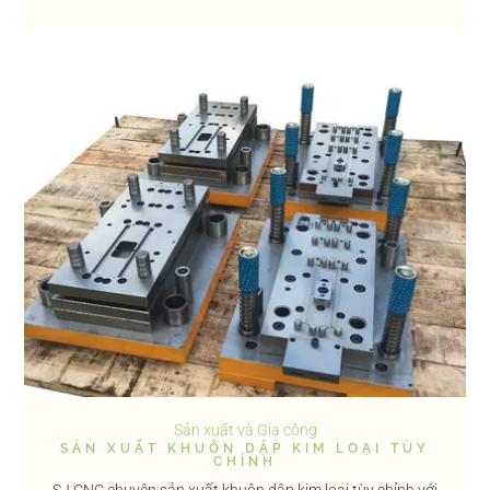
Sản xuất và Gia công
SẢN XUẤT KHUÔN DẬP KIM LOẠI TÙY
CHỈNH
SJ CNC chuyên sản xuất khuôn dập kim loại tùy chỉnh với