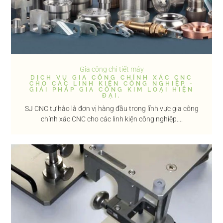
Gia công chi tiết máy
DỊCH VỤ GIA CÔNG CHÍNH XÁC CNC
CHO CÁC LINH KIỆN CÔNG NGHIỆP -
GIẢI PHÁP GIA CÔNG KIM LOẠI HIỆN
ĐẠI.
SJ CNC tự hào là đơn vị hàng đầu trong lĩnh vực gia công
chính xác CNC cho các linh kiện công nghiệp....