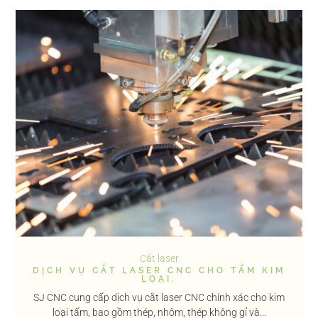
Cắt laser
DỊCH VỤ CẮT LASER CNC CHO TẤM KIM
LOẠI.
SJ CNC cung cấp dịch vụ cắt laser CNC chính xác cho kim
loại tấm, bao gồm thép, nhôm, thép không gỉ và...