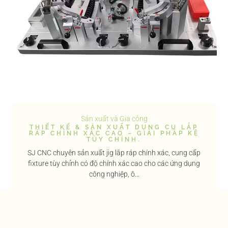
Sản xuất và Gia công
THIẾT KẾ & SẢN XUẤT DỤNG CỤ LẮP
RÁP CHÍNH XÁC CAO – GIẢI PHÁP KỆ
TÙY CHỈNH.
SJ CNC chuyên sản xuất jig lắp ráp chính xác, cung cấp
fixture tùy chỉnh có độ chính xác cao cho các ứng dụng
công nghiệp, ô...