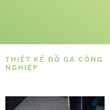
THIẾT KẾ ĐỒ GÁ CÔNG
NGHIỆP