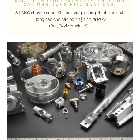
XÁC - POM (POLYOXYMETHYLENE) CHO
CÁC ỨNG DỤNG HIỆU SUẤT CAO.
SJ CNC chuyên cung cấp dịch vụ gia công chính xác chất
lượng cao cho các bộ phận nhựa POM
(PolyOxyMethylene),...