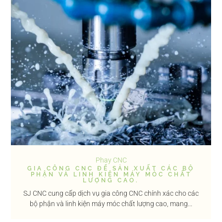
Phay CNC
GIA CÔNG CNC ĐỂ SẢN XUẤT CÁC BỘ
PHẬN VÀ LINH KIỆN MÁY MÓC CHẤT
LƯỢNG CAO.
SJ CNC cung cấp dịch vụ gia công CNC chính xác cho các
bộ phận và linh kiện máy móc chất lượng cao, mang...