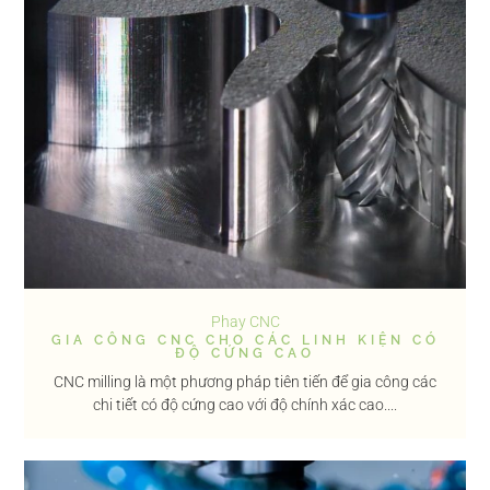
Phay CNC
GIA CÔNG CNC CHO CÁC LINH KIỆN CÓ
ĐỘ CỨNG CAO
CNC milling là một phương pháp tiên tiến để gia công các
chi tiết có độ cứng cao với độ chính xác cao....