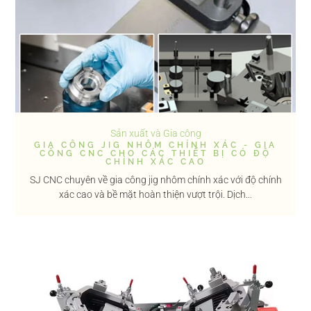
Sản xuất và Gia công
GIA CÔNG JIG NHÔM CHÍNH XÁC - GIA
CÔNG CNC CHO CÁC THIẾT BỊ CÓ ĐỘ
CHÍNH XÁC CAO
SJ CNC chuyên về gia công jig nhôm chính xác với độ chính
xác cao và bề mặt hoàn thiện vượt trội. Dịch...