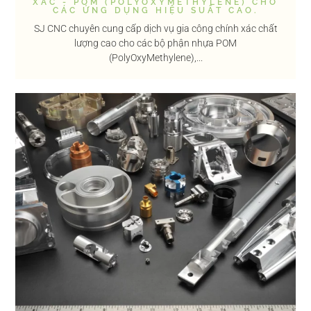
XÁC - POM (POLYOXYMETHYLENE) CHO
CÁC ỨNG DỤNG HIỆU SUẤT CAO.
SJ CNC chuyên cung cấp dịch vụ gia công chính xác chất
lượng cao cho các bộ phận nhựa POM
(PolyOxyMethylene),...