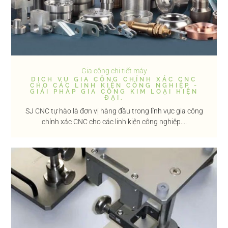
Gia công chi tiết máy
DỊCH VỤ GIA CÔNG CHÍNH XÁC CNC
CHO CÁC LINH KIỆN CÔNG NGHIỆP -
GIẢI PHÁP GIA CÔNG KIM LOẠI HIỆN
ĐẠI.
SJ CNC tự hào là đơn vị hàng đầu trong lĩnh vực gia công
chính xác CNC cho các linh kiện công nghiệp....