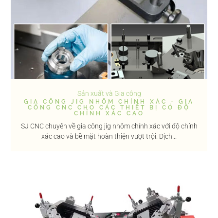
Sản xuất và Gia công
GIA CÔNG JIG NHÔM CHÍNH XÁC - GIA
CÔNG CNC CHO CÁC THIẾT BỊ CÓ ĐỘ
CHÍNH XÁC CAO
SJ CNC chuyên về gia công jig nhôm chính xác với độ chính
xác cao và bề mặt hoàn thiện vượt trội. Dịch...