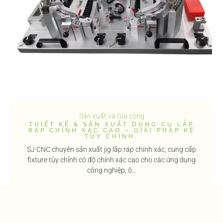
Sản xuất và Gia công
THIẾT KẾ & SẢN XUẤT DỤNG CỤ LẮP
RÁP CHÍNH XÁC CAO – GIẢI PHÁP KỆ
TÙY CHỈNH.
SJ CNC chuyên sản xuất jig lắp ráp chính xác, cung cấp
fixture tùy chỉnh có độ chính xác cao cho các ứng dụng
công nghiệp, ô...