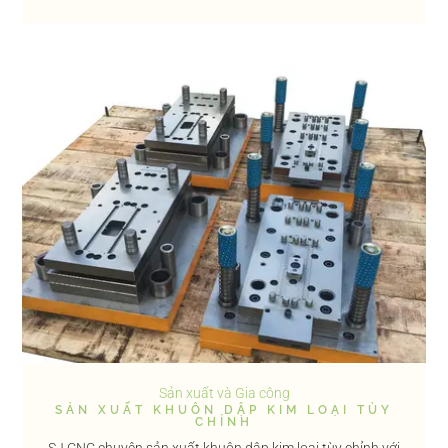
Sản xuất và Gia công
SẢN XUẤT KHUÔN DẬP KIM LOẠI TÙY
CHỈNH
SJ CNC chuyên sản xuất khuôn dập kim loại tùy chỉnh với