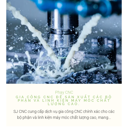
Phay CNC
GIA CÔNG CNC ĐỂ SẢN XUẤT CÁC BỘ
PHẬN VÀ LINH KIỆN MÁY MÓC CHẤT
LƯỢNG CAO.
SJ CNC cung cấp dịch vụ gia công CNC chính xác cho các
bộ phận và linh kiện máy móc chất lượng cao, mang...