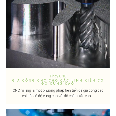
Phay CNC
GIA CÔNG CNC CHO CÁC LINH KIỆN CÓ
ĐỘ CỨNG CAO
CNC milling là một phương pháp tiên tiến để gia công các
chi tiết có độ cứng cao với độ chính xác cao....