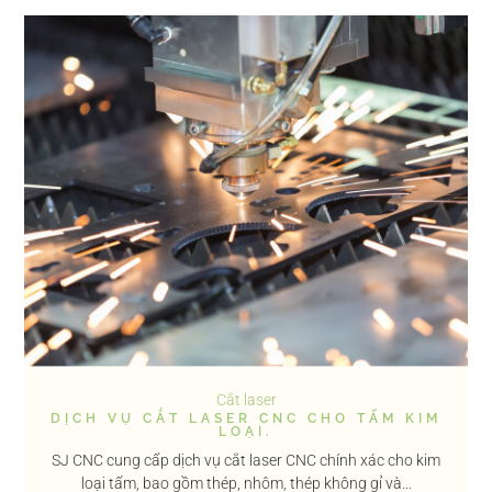
Cắt laser
DỊCH VỤ CẮT LASER CNC CHO TẤM KIM
LOẠI.
SJ CNC cung cấp dịch vụ cắt laser CNC chính xác cho kim
loại tấm, bao gồm thép, nhôm, thép không gỉ và...