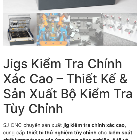
Jigs Kiểm Tra Chính
Xác Cao – Thiết Kế &
Sản Xuất Bộ Kiểm Tra
Tùy Chỉnh
SJ CNC chuyên sản xuất
jig kiểm tra chính xác cao
,
cung cấp
thiết bị thử nghiệm tùy chỉnh
cho
kiểm soát
chất lượng trong các ứng dụng công nghiệp, ô tô và