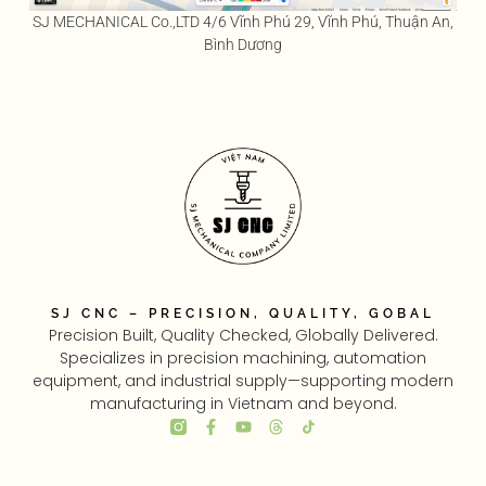
SJ MECHANICAL Co.,LTD 4/6 Vĩnh Phú 29, Vĩnh Phú, Thuận An,
Bình Dương
SJ CNC – PRECISION, QUALITY, GOBAL
Precision Built, Quality Checked, Globally Delivered.
Specializes in precision machining, automation
equipment, and industrial supply—supporting modern
manufacturing in Vietnam and beyond.